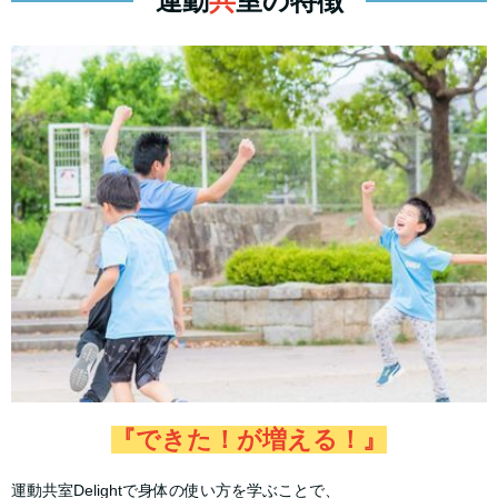
運動
共
室の特徴
『できた！が増える！』
運動共室Delightで身体の使い方を学ぶことで、