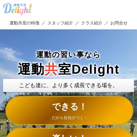
運動共室の特徴
スタッフ紹介
クラス紹介
お問合せ
運動の習い事なら
運動
共
室Delight
こども達に、より多く成長できる場を。
できる！
だから自信がつく！