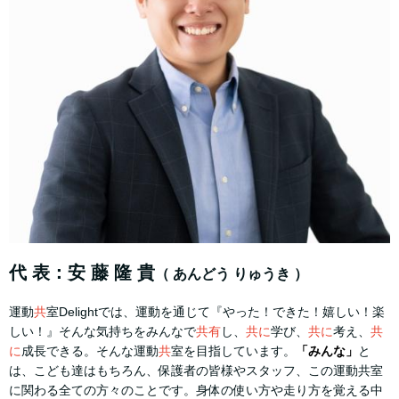
代 表：安 藤 隆 貴
（ あんどう りゅうき ）
運動
共
室Delightでは、運動を通じて『やった！できた！嬉しい！楽
しい！』そんな気持ちをみんなで
共有
し、
共に
学び、
共に
考え、
共
に
成長できる。そんな運動
共
室を目指しています。
「みんな」
と
は、こども達はもちろん、保護者の皆様やスタッフ、この運動共室
に関わる全ての方々のことです。身体の使い方や走り方を覚える中