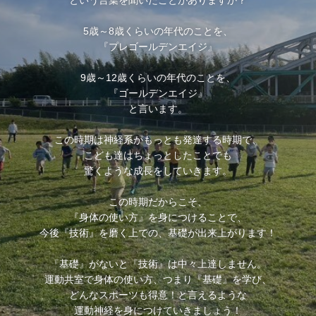
5歳～8歳くらいの年代のことを、
『プレゴールデンエイジ』
9歳～12歳くらいの年代のことを、
『ゴールデンエイジ』
と言います。
この時期は神経系がもっとも発達する時期で、
こども達はちょっとしたことでも
驚くような成長をしていきます。
この時期だからこそ、
『身体の使い方』を身につけることで、
今後『技術』を磨く上での、基礎が出来上がります！
『基礎』がないと『技術』は中々上達しません。
運動共室で身体の使い方、つまり『基礎』を学び、
どんなスポーツも得意！と言えるような
運動神経を身につけていきましょう！