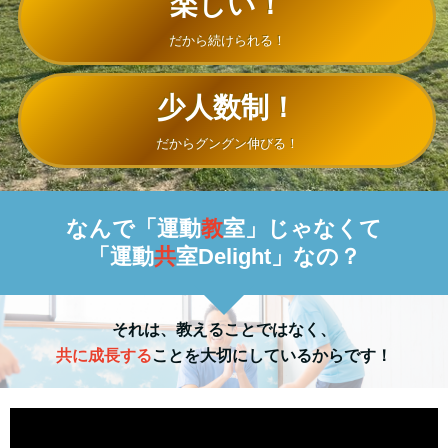
楽しい！
だから続けられる！
少人数制！
だからグングン伸びる！
なんで「運動
教
室」じゃなくて
「運動
共
室Delight」なの？
それは、教えることではなく、
共に成長する
ことを大切にしているからです！